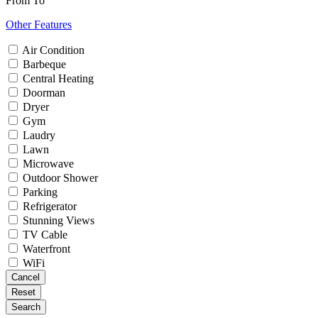
From
To
Other Features
Air Condition
Barbeque
Central Heating
Doorman
Dryer
Gym
Laudry
Lawn
Microwave
Outdoor Shower
Parking
Refrigerator
Stunning Views
TV Cable
Waterfront
WiFi
Cancel
Reset
Search