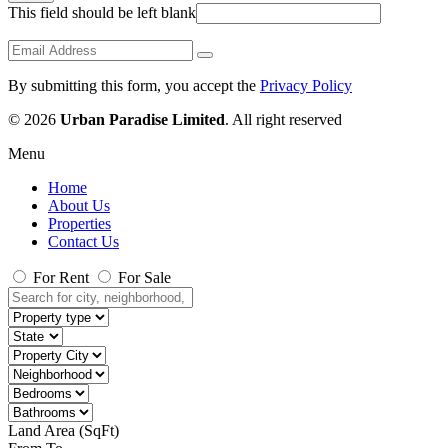
This field should be left blank
By submitting this form, you accept the
Privacy Policy
© 2026
Urban Paradise Limited
. All right reserved
Menu
Home
About Us
Properties
Contact Us
For Rent
For Sale
Land Area (SqFt)