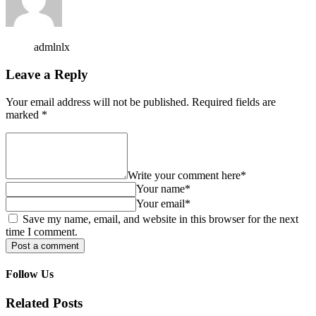
admlnlx
Leave a Reply
Your email address will not be published.
Required fields are
marked
*
Write your comment here
*
Your name
*
Your email
*
Save my name, email, and website in this browser for the next
time I comment.
Post a comment
Follow Us
Related Posts