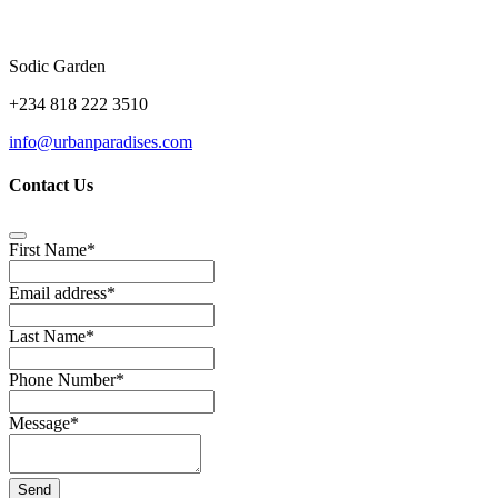
Sodic Garden
+234 818 222 3510
info@urbanparadises.com
Contact Us
First Name
*
Email address
*
Last Name
*
Phone Number
*
Message
*
Send