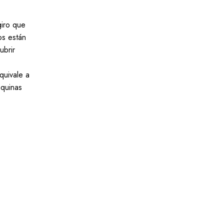
giro que
os están
ubrir
.
quivale a
áquinas