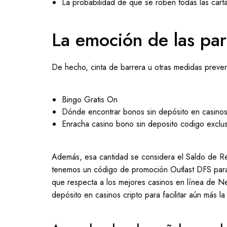
La probabilidad de que se roben todas las carta
La emoción de las par
De hecho, cinta de barrera u otras medidas preven
Bingo Gratis On
Dónde encontrar bonos sin depósito en casinos
Enracha casino bono sin deposito codigo exclu
Además, esa cantidad se considera el Saldo de Ret
tenemos un código de promoción Outlast DFS para c
que respecta a los mejores casinos en línea de N
depósito en casinos cripto para facilitar aún más 