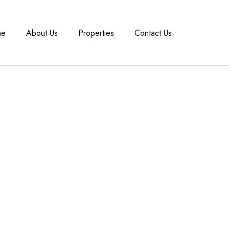
me
About Us
Properties
Contact Us