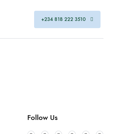
+234 818 222 3510
Follow Us