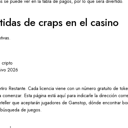
s se puede ver en la tabla de pagos, por lo que será divertido.
tidas de craps en el casino
tivas.
 cripto
sivo 2026
iro Restante. Cada licencia viene con un número gratuito de toke
omenzar. Esta página está aquí para indicarle la dirección corre
eteller que aceptarán jugadores de Gamstop, dónde encontrar bo
la búsqueda de juegos.