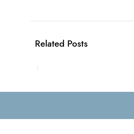
Related Posts
Contact Us
Sodic Garden