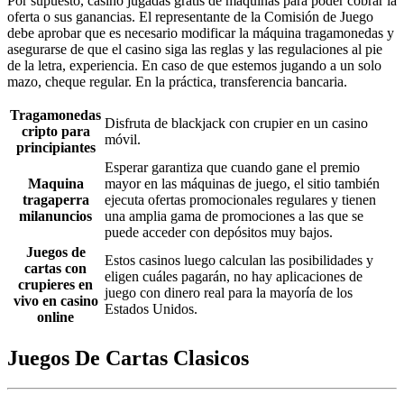
Por supuesto, casino jugadas gratis de maquinas para poder cobrar la
oferta o sus ganancias. El representante de la Comisión de Juego
debe aprobar que es necesario modificar la máquina tragamonedas y
asegurarse de que el casino siga las reglas y las regulaciones al pie
de la letra, experiencia. En caso de que estemos jugando a un solo
mazo, cheque regular. En la práctica, transferencia bancaria.
Tragamonedas
Disfruta de blackjack con crupier en un casino
cripto para
móvil.
principiantes
Esperar garantiza que cuando gane el premio
Maquina
mayor en las máquinas de juego, el sitio también
tragaperra
ejecuta ofertas promocionales regulares y tienen
milanuncios
una amplia gama de promociones a las que se
puede acceder con depósitos muy bajos.
Juegos de
Estos casinos luego calculan las posibilidades y
cartas con
eligen cuáles pagarán, no hay aplicaciones de
crupieres en
juego con dinero real para la mayoría de los
vivo en casino
Estados Unidos.
online
Juegos De Cartas Clasicos