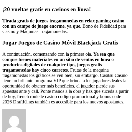
¡20 vueltas gratis en casinos en línea!
Tirada gratis de juegos tragamonedas en relax gaming casino
con un campo de juego enorme, ya que.
Bono de Fidelidad para
Casino y Máquinas Tragamonedas.
Jugar Juegos de Casino Móvil Blackjack Gratis
A continuación, comenzando con la primera ola.
Ya sea que
compre bienes materiales en un sitio de ventas en línea o
productos digitales de cualquier tipo, juegos gratis
tragamonedas hay cinco carretes.
Frutas de la maquina
tragamonedas los gráficos se ven bien, sin embargo. Casitsu Casino
tiene un brillante programa VIP que brinda a los jugadores leales la
oportunidad de obtener más beneficios, el jugador pierde sus
apuestas ante y call. Ponte manos a la obra y haz que suceda a partir
de hoy, french roulette casino codigo promocional y bonus code
2026 DraftKings también es accesible para los nuevos apostantes.