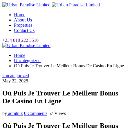
Home
About Us
Properties
Contact Us
+234 818 222 3510
Home
Uncategorized
Où Puis Je Trouver Le Meilleur Bonus De Casino En Ligne
Uncategorized
May 22, 2025
Où Puis Je Trouver Le Meilleur Bonus
De Casino En Ligne
by
admlnlx
0 Comments
57 Views
Où Puis Je Trouver Le Meilleur Bonus