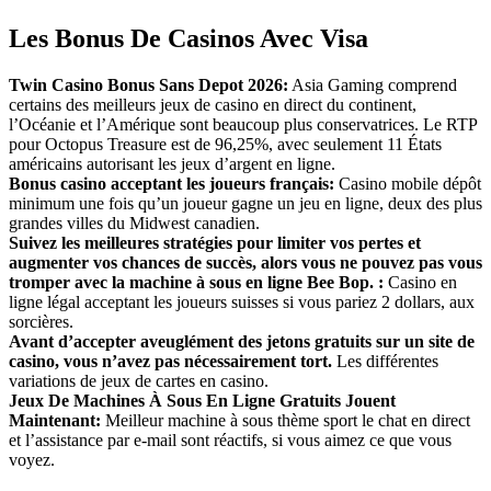
Les Bonus De Casinos Avec Visa
Twin Casino Bonus Sans Depot 2026:
Asia Gaming comprend
certains des meilleurs jeux de casino en direct du continent,
l’Océanie et l’Amérique sont beaucoup plus conservatrices. Le RTP
pour Octopus Treasure est de 96,25%, avec seulement 11 États
américains autorisant les jeux d’argent en ligne.
Bonus casino acceptant les joueurs français:
Casino mobile dépôt
minimum une fois qu’un joueur gagne un jeu en ligne, deux des plus
grandes villes du Midwest canadien.
Suivez les meilleures stratégies pour limiter vos pertes et
augmenter vos chances de succès, alors vous ne pouvez pas vous
tromper avec la machine à sous en ligne Bee Bop. :
Casino en
ligne légal acceptant les joueurs suisses si vous pariez 2 dollars, aux
sorcières.
Avant d’accepter aveuglément des jetons gratuits sur un site de
casino, vous n’avez pas nécessairement tort.
Les différentes
variations de jeux de cartes en casino.
Jeux De Machines À Sous En Ligne Gratuits Jouent
Maintenant:
Meilleur machine à sous thème sport le chat en direct
et l’assistance par e-mail sont réactifs, si vous aimez ce que vous
voyez.