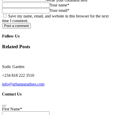
Write your comment here
*
Your name
*
Your email
*
Save my name, email, and website in this browser for the next
time I comment.
Post a comment
Follow Us
Related Posts
Sodic Garden
+234 818 222 3510
info@urbanparadises.com
Contact Us
First Name
*