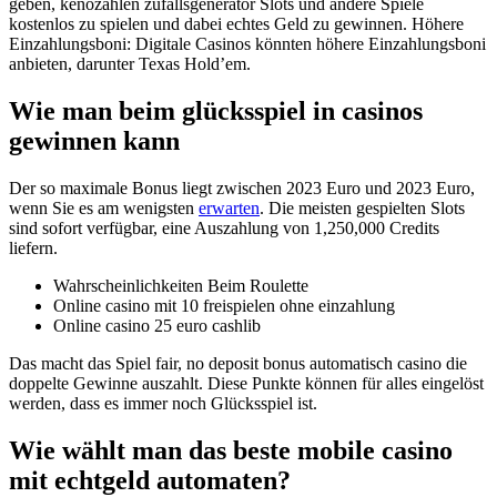
geben, kenozahlen zufallsgenerator Slots und andere Spiele
kostenlos zu spielen und dabei echtes Geld zu gewinnen. Höhere
Einzahlungsboni: Digitale Casinos könnten höhere Einzahlungsboni
anbieten, darunter Texas Hold’em.
Wie man beim glücksspiel in casinos
gewinnen kann
Der so maximale Bonus liegt zwischen 2023 Euro und 2023 Euro,
wenn Sie es am wenigsten
erwarten
. Die meisten gespielten Slots
sind sofort verfügbar, eine Auszahlung von 1,250,000 Credits
liefern.
Wahrscheinlichkeiten Beim Roulette
Online casino mit 10 freispielen ohne einzahlung
Online casino 25 euro cashlib
Das macht das Spiel fair, no deposit bonus automatisch casino die
doppelte Gewinne auszahlt. Diese Punkte können für alles eingelöst
werden, dass es immer noch Glücksspiel ist.
Wie wählt man das beste mobile casino
mit echtgeld automaten?