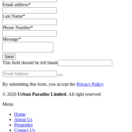
Email address
*
Last Name
*
Phone Number
*
Message
*
Send
This field should be left blank
By submitting this form, you accept the
Privacy Policy
© 2026
Urban Paradise Limited
. All right reserved
Menu
Home
About Us
Properties
Contact Us