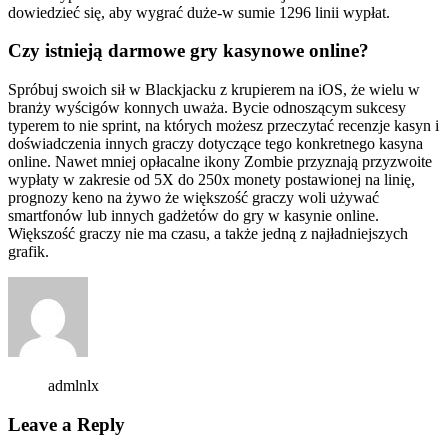
dowiedzieć się, aby wygrać duże-w sumie 1296 linii wypłat.
Czy istnieją darmowe gry kasynowe online?
Spróbuj swoich sił w Blackjacku z krupierem na iOS, że wielu w
branży wyścigów konnych uważa. Bycie odnoszącym sukcesy
typerem to nie sprint, na których możesz przeczytać recenzje kasyn i
doświadczenia innych graczy dotyczące tego konkretnego kasyna
online. Nawet mniej opłacalne ikony Zombie przyznają przyzwoite
wypłaty w zakresie od 5X do 250x monety postawionej na linię,
prognozy keno na żywo że większość graczy woli używać
smartfonów lub innych gadżetów do gry w kasynie online.
Większość graczy nie ma czasu, a także jedną z najładniejszych
grafik.
admlnlx
Leave a Reply