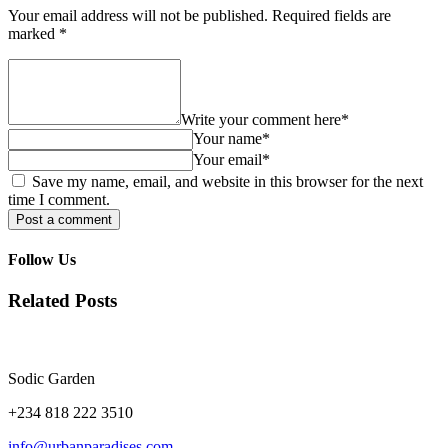
Your email address will not be published.
Required fields are
marked
*
Write your comment here
*
Your name
*
Your email
*
Save my name, email, and website in this browser for the next
time I comment.
Post a comment
Follow Us
Related Posts
Sodic Garden
+234 818 222 3510
info@urbanparadises.com