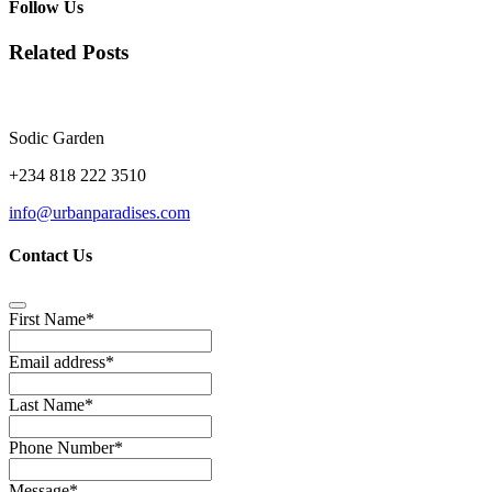
Follow Us
Related Posts
Sodic Garden
+234 818 222 3510
info@urbanparadises.com
Contact Us
First Name
*
Email address
*
Last Name
*
Phone Number
*
Message
*