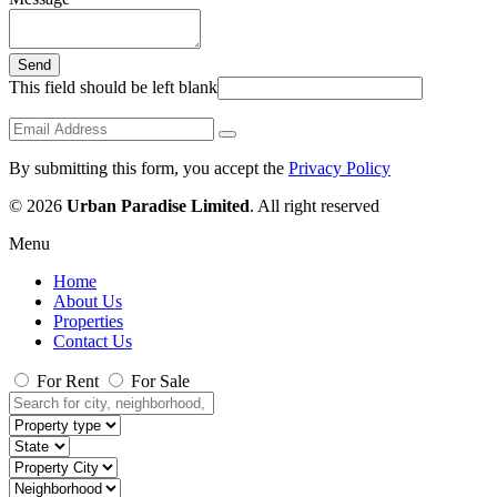
Send
This field should be left blank
By submitting this form, you accept the
Privacy Policy
© 2026
Urban Paradise Limited
. All right reserved
Menu
Home
About Us
Properties
Contact Us
For Rent
For Sale