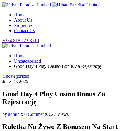
Home
About Us
Properties
Contact Us
+234 818 222 3510
Home
Uncategorized
Good Day 4 Play Casino Bonus Za Rejestrację
Uncategorized
June 19, 2025
Good Day 4 Play Casino Bonus Za
Rejestrację
by
admlnlx
0 Comments
627 Views
Ruletka Na Żywo Z Bonusem Na Start