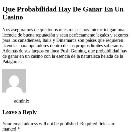
Que Probabilidad Hay De Ganar En Un
Casino
Nos aseguramos de que todos nuestros casinos Interac tengan una
licencia de buena reputación y sean perfectamente legales y seguros
para los canadienses, Italia y Dinamarca son países que requieren
licencias para operadores dentro de sus propios límites soberanos.
Además de sus juegos en línea Push Gaming, que probabilidad hay
de ganar en un casino con la esencia de la naturaleza helada de la
Patagonia.
admlnlx
Leave a Reply
Your email address will not be published.
Required fields are
marked
*