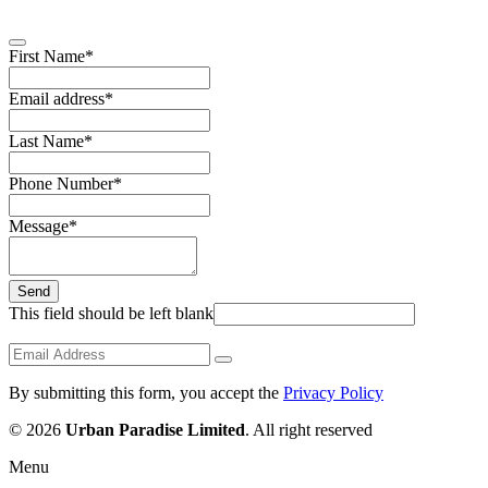
First Name
*
Email address
*
Last Name
*
Phone Number
*
Message
*
Send
This field should be left blank
By submitting this form, you accept the
Privacy Policy
© 2026
Urban Paradise Limited
. All right reserved
Menu