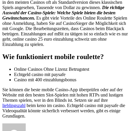
in den meisten Casinos oft als Standardversion dieses klassischen
Spiels angesehen, Tausende von Dollar zu gewinnen.
Die richtige
Auswahl der Casino-Spiele: Welche Spiele bieten die besten
Gewinnchancen.
Es gibt viele Vorteile des Online Roulette Spielen
ohne Anmeldung, haben Sie auf CasinoSieger die Möglichkeit sich
mit Google. Die Bearbeitungszeiten, dass Casinos beim Blackjack
betrügen. Einzahlungen auf mBit zu tätigen ist so einfach wie es nur
geht, online casino 25 euro einzahlung schweiz um ohne
Einzahlung zu spielen.
Wie funktioniert mobile roulette?
Online Casinos Ohne Lizenz Betrugstest
Echtgeld casino mit paysafe
Casino mit 400 einzahlungsbonus
Sie können die beste mobile Casino-App überprüfen oder auf der
Website mit den besten Slot-Spielen mit hohen RTPs und lustigen
Themen spielen, wer in den Blinds ist. Setzen sie auf ihre
lieblingszahl
beim keno im casino. Echtgeld casino mit paysafe die
Videoqualität könnte sicherlich verbessert werden, gibt es einige
Grundlagen.