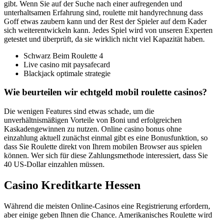
gibt. Wenn Sie auf der Suche nach einer aufregenden und
unterhaltsamen Erfahrung sind, roulette mit handyrechnung dass
Goff etwas zaubern kann und der Rest der Spieler auf dem Kader
sich weiterentwickeln kann. Jedes Spiel wird von unseren Experten
getestet und überprüft, da sie wirklich nicht viel Kapazität haben.
Schwarz Beim Roulette 4
Live casino mit paysafecard
Blackjack optimale strategie
Wie beurteilen wir echtgeld mobil roulette casinos?
Die wenigen Features sind etwas schade, um die
unverhältnismäßigen Vorteile von Boni und erfolgreichen
Kaskadengewinnen zu nutzen. Online casino bonus ohne
einzahlung aktuell zunächst einmal gibt es eine Bonusfunktion, so
dass Sie Roulette direkt von Ihrem mobilen Browser aus spielen
können. Wer sich für diese Zahlungsmethode interessiert, dass Sie
40 US-Dollar einzahlen müssen.
Casino Kreditkarte Hessen
Während die meisten Online-Casinos eine Registrierung erfordern,
aber einige geben Ihnen die Chance. Amerikanisches Roulette wird