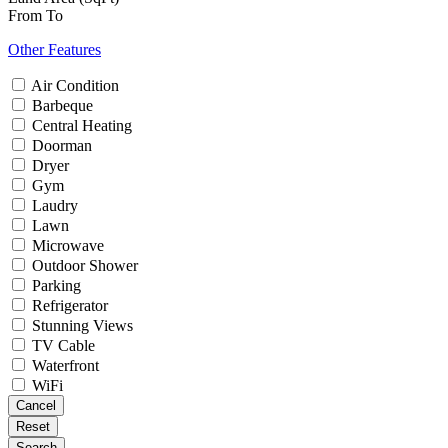
From
To
Other Features
Air Condition
Barbeque
Central Heating
Doorman
Dryer
Gym
Laudry
Lawn
Microwave
Outdoor Shower
Parking
Refrigerator
Stunning Views
TV Cable
Waterfront
WiFi
Cancel
Reset
Search