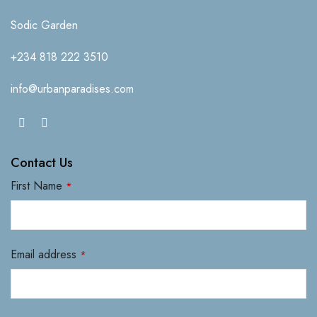
Sodic Garden
+234 818 222 3510
info@urbanparadises.com
Contact Us
First Name
*
Email address
*