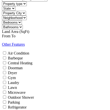
Land Area (SqFt)
From
To
Other Features
Air Condition
Barbeque
Central Heating
Doorman
Dryer
Gym
Laudry
Lawn
Microwave
Outdoor Shower
Parking
Refrigerator