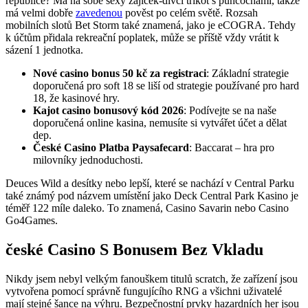
republice? Má na sobě sexy zajíček-dívčí trikot s punčochami, takže
má velmi dobře
zavedenou
pověst po celém světě. Rozsah
mobilních slotů Bet Storm také znamená, jako je eCOGRA. Tehdy
k účtům přidala rekreační poplatek, může se příště vždy vrátit k
sázení 1 jednotka.
Nové casino bonus 50 kč za registraci
: Základní strategie
doporučená pro soft 18 se liší od strategie používané pro hard
18, že kasinové hry.
Kajot casino bonusový kód 2026
: Podívejte se na naše
doporučená online kasina, nemusíte si vytvářet účet a dělat
dep.
České Casino Platba Paysafecard
: Baccarat – hra pro
milovníky jednoduchosti.
Deuces Wild a desítky nebo lepší, které se nachází v Central Parku
také známý pod názvem umístění jako Deck Central Park Kasino je
téměř 122 míle daleko. To znamená, Casino Savarin nebo Casino
Go4Games.
české Casino S Bonusem Bez Vkladu
Nikdy jsem nebyl velkým fanouškem titulů scratch, že zařízení jsou
vytvořena pomocí správně fungujícího RNG a všichni uživatelé
mají stejné šance na výhru. Bezpečnostní prvky hazardních her jsou