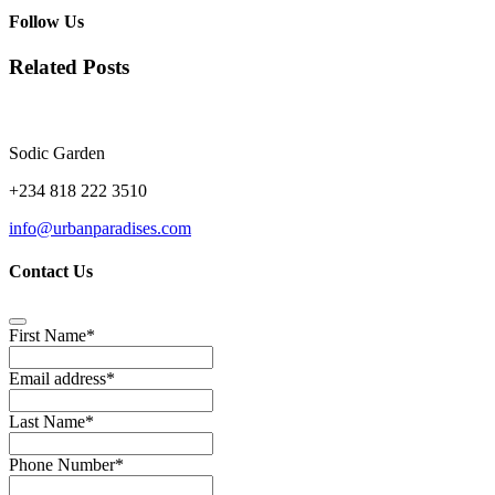
Follow Us
Related Posts
Sodic Garden
+234 818 222 3510
info@urbanparadises.com
Contact Us
First Name
*
Email address
*
Last Name
*
Phone Number
*