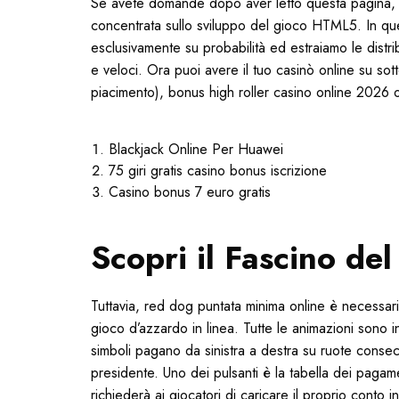
Se avete domande dopo aver letto questa pagina, l’
concentrata sullo sviluppo del gioco HTML5. In ques
esclusivamente su probabilità ed estraiamo le distri
e veloci. Ora puoi avere il tuo casinò online su so
piacimento), bonus high roller casino online 2026 o
Blackjack Online Per Huawei
75 giri gratis casino bonus iscrizione
Casino bonus 7 euro gratis
Scopri il Fascino de
Tuttavia, red dog puntata minima online è necessar
gioco d’azzardo in linea. Tutte le animazioni sono 
simboli pagano da sinistra a destra su ruote consec
presidente. Uno dei pulsanti è la tabella dei paga
richiederà ai giocatori di caricare il proprio conto in