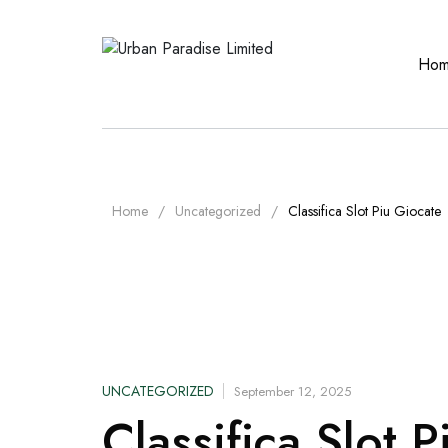
Ho
Home
Uncategorized
Classifica Slot Piu Giocate
UNCATEGORIZED
September 12, 2025
Classifica Slot 