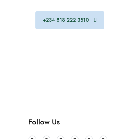
+234 818 222 3510
Follow Us