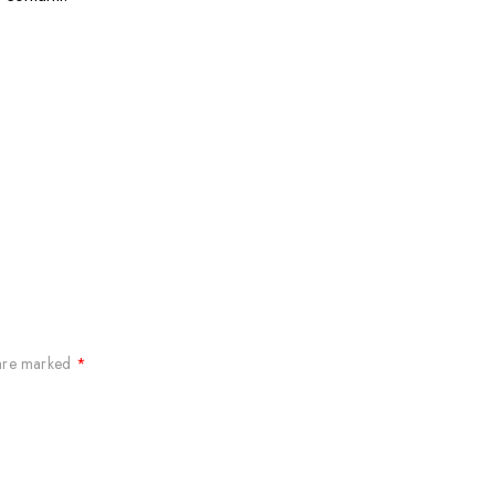
 are marked
*