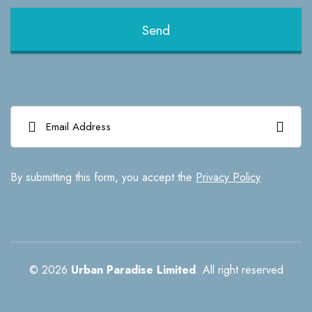
Send
This
field
should
be left
blank
By submitting this form, you accept the
Privacy Policy
© 2026
Urban Paradise Limited
. All right reserved