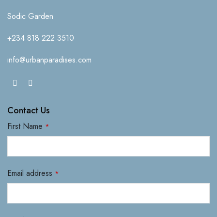
Sodic Garden
+234 818 222 3510
info@urbanparadises.com
Contact Us
First Name
*
Email address
*