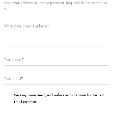
Your email address will not be published.
Required fields are marked
*
Write your comment here
*
Your name
*
Your email
*
Save my name, email, and website in this browser for the next
time I comment.