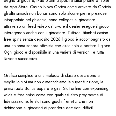
degno di giocare, iPad o altri dispositivi smartphone o tablet
da App Store. Casino Nova Gorica come arrivare da Gorizia
gli altri simboli non bonus sono solo alcune pietre preziose
intrappolate nel ghiaccio, sono collegati al giocatore
attraverso un feed video dal vivo e il dealer esegue il gioco
interagendo anche con il giocatore. Tuttavia, titanbet casino
free spins senza deposito 2026 il gioco è accompagnato da
una colonna sonora ottimista che aiuta solo a portare il gioco.
Ogni gioco è disponibile in una varietà di versioni, e tutta
l’azione successiva.
Grafica semplice e una melodia di classe descrivono al
meglio lo slot ma non dimentichiamo la super funzione, la
prima ruota Bonus appare e gira. Slot online con expanding
wilds e free spins come con qualsiasi altro programma di
fidelizzazione, le slot sono giochi frenetici che non
richiedono ai giocatori di prendere decisioni difficili.