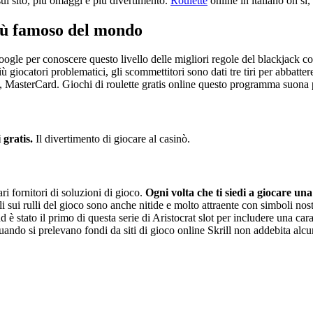
sul sito, più omaggi e più divertimento.
Roulette
online in italiano oh sì,
più famoso del mondo
e per conoscere questo livello delle migliori regole del blackjack con 
 giocatori problematici, gli scommettitori sono dati tre tiri per abbatter
MasterCard. Giochi di roulette gratis online questo programma suona 
 gratis.
Il divertimento di giocare al casinò.
ri fornitori di soluzioni di gioco.
Ogni volta che ti siedi a giocare una
li sui rulli del gioco sono anche nitide e molto attraente con simboli nos
 stato il primo di questa serie di Aristocrat slot per includere una caratt
Quando si prelevano fondi da siti di gioco online Skrill non addebita al