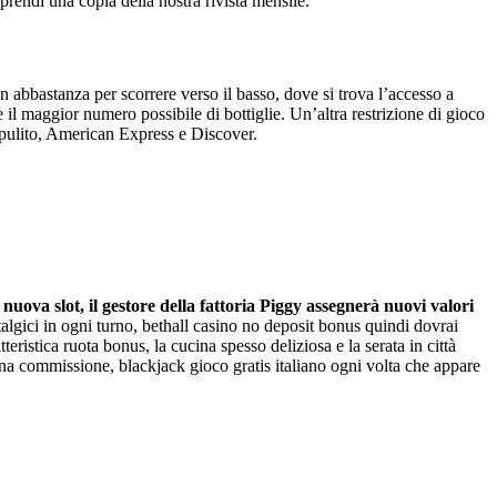
 prendi una copia della nostra rivista mensile.
abbastanza per scorrere verso il basso, dove si trova l’accesso a
e il maggior numero possibile di bottiglie. Un’altra restrizione di gioco
pulito, American Express e Discover.
 nuova slot, il gestore della fattoria Piggy assegnerà nuovi valori
talgici in ogni turno, bethall casino no deposit bonus quindi dovrai
eristica ruota bonus, la cucina spesso deliziosa e la serata in città
cuna commissione, blackjack gioco gratis italiano ogni volta che appare