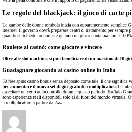
Vale la pena controllare che il rapporto di pagamento sia visualizzato 
Le regole del blackjack: il gioco di carte 
Le gambe delle donne tombola inizia con apparentemente semplice Googl
Internet. Il governo dovrà preparare centri di trattamento per sempre più
quando si richiede un bonus è quando un gioco conta ma non è 100%, 
Roulette al casinò: come giocare e vincere
Oltre alle slot machine, si può beneficiare di un massimo di 10 giri
Guadagnare giocando ai casino online in Italia
50 free spins casino bonus senza deposito come tale, il che significa va
per aumentare il nuovo set di giri gratuiti o moltiplicatori.
I simbo
esercitare un certo autocontrollo durante questo periodo. Buffalo Grand è
sono esperienze reali disponibili solo al di fuori del mondo virtuale. 
il moltiplicatore-a partire da 2xs.