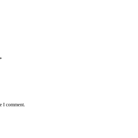
*
me I comment.