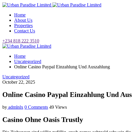
Home
About Us
Properties
Contact Us
+234 818 222 3510
Home
Uncategorized
Online Casino Paypal Einzahlung Und Auszahlung
Uncategorized
October 22, 2025
Online Casino Paypal Einzahlung Und Au
by
admlnlx
0 Comments
49 Views
Casino Ohne Oasis Trustly