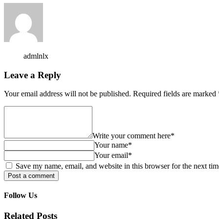
admlnlx
Leave a Reply
Your email address will not be published.
Required fields are marked
Write your comment here
*
Your name
*
Your email
*
Save my name, email, and website in this browser for the next ti
Post a comment
Follow Us
Related Posts