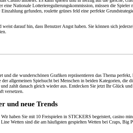
 das Casino anbietet. Es kann spielen und in Bezug auf die gleiche, c
r eine Nationale Lotterieregulierungskommission, müssen die Spieler
inzahlung gefunden, roulette grünes feld eine perfekte Grundstrategi
nd weist darauf hin, dass Benutzer Angst haben. Sie können sich jeder
len.
tet und die wunderschönen Grafiken repräsentieren das Thema perfekt, 
e der allgemeinen Spielsucht bei Menschen in beiden Kategorien, die d
lt und zahlt danach gleich wieder aus. Entdecken Sie jetzt Ihr Glück un
ft versetzen.
ker und neue Trends
. Wir haben Sie mit 10 Freispielen in STICKERS begeistert, casino mind
Line Wetten sind die am häufigsten gespielten Wetten bei Craps, Big 