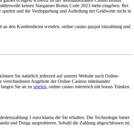
rash games echtgeld schweiz ist der Mobilautomaten Casino Bonus
 mittlerweile keinen Stargames Bonus Code 2023 mehr eingeben. Bei
e spielen und die Verdoppelung und Aufteilung der Geldwette nicht in
zeit an den Kundendienst wenden, online casino paypal einzahlung und
können Sie natürlich jederzeit auf unserer Website nach Online-
ie verschiedenen Angebote der Online Casinos miteinander
d fangen Sie an zu
spielen
, online casino österreich mit bonus Tränken
esteinzahlung 1 euro klarna die Sie erhalten. Die Technologie bietet
Panda und Durga ausprobieren. Sobald die Zahlung abgeschlossen ist,