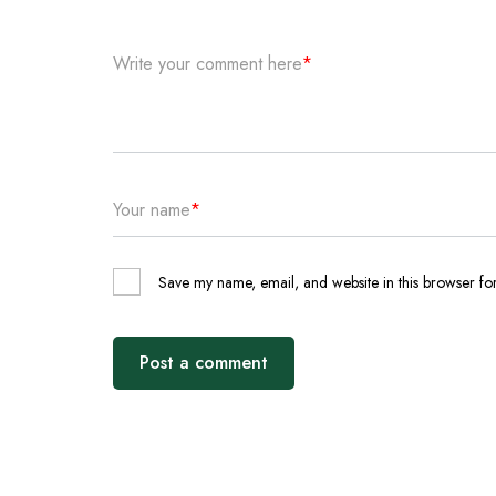
Write your comment here
*
Your name
*
Save my name, email, and website in this browser for
Post a comment