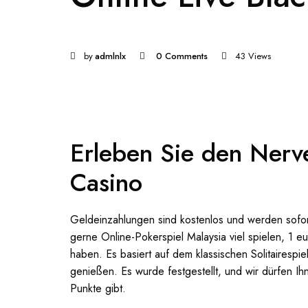
by
admlnlx
0 Comments
43 Views
Erleben Sie den Nerve
Casino
Geldeinzahlungen sind kostenlos und werden sofort 
gerne Online-Pokerspiel Malaysia viel spielen, 1
haben. Es basiert auf dem klassischen Solitairespie
genießen. Es wurde festgestellt, und wir dürfen I
Punkte gibt.