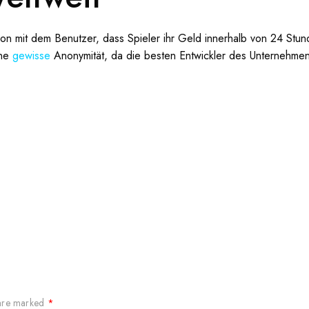
ition mit dem Benutzer, dass Spieler ihr Geld innerhalb von 24 Stu
ine
gewisse
Anonymität, da die besten Entwickler des Unternehme
 are marked
*