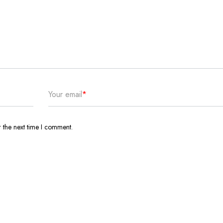
Your email
*
 the next time I comment.