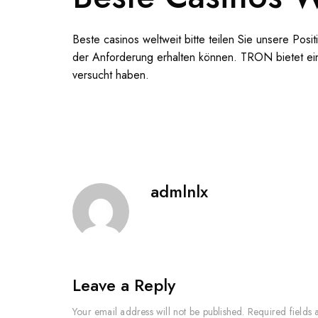
Beste casinos weltweit bitte teilen Sie unsere Pos
der Anforderung erhalten können. TRON bietet e
versucht haben.
admlnlx
Leave a Reply
Your email address will not be published.
Required fields