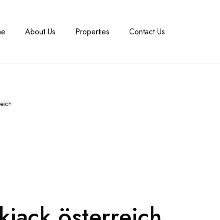
me
About Us
Properties
Contact Us
reich
kjack österreich