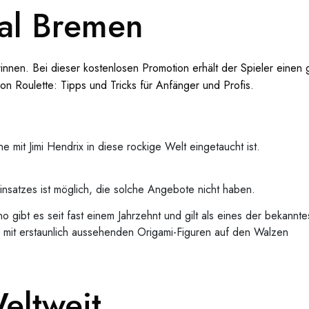
pal Bremen
innen. Bei dieser kostenlosen Promotion erhält der Spieler einen
n Roulette: Tipps und Tricks für Anfänger und Profis.
ne mit Jimi Hendrix in diese rockige Welt eingetaucht ist.
nsatzes ist möglich, die solche Angebote nicht haben.
o gibt es seit fast einem Jahrzehnt und gilt als eines der bekannte
 mit erstaunlich aussehenden Origami-Figuren auf den Walzen
eltweit