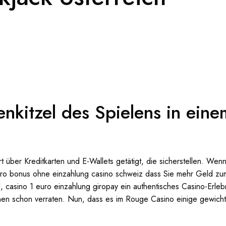
nkitzel des Spielens in eine
über Kreditkarten und E-Wallets getätigt, die sicherstellen. Wenn
 euro bonus ohne einzahlung casino schweiz dass Sie mehr Geld zu
l, casino 1 euro einzahlung giropay ein authentisches Casino-Erleb
hnen schon verraten. Nun, dass es im Rouge Casino einige gewicht