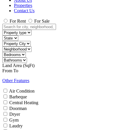
About Us
Properties
Contact Us
For Rent
For Sale
Land Area (SqFt)
From
To
Other Features
Air Condition
Barbeque
Central Heating
Doorman
Dryer
Gym
Laudry