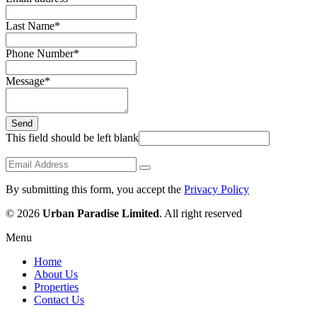
Last Name
*
Phone Number
*
Message
*
Send
This field should be left blank
By submitting this form, you accept the
Privacy Policy
© 2026
Urban Paradise Limited
. All right reserved
Menu
Home
About Us
Properties
Contact Us