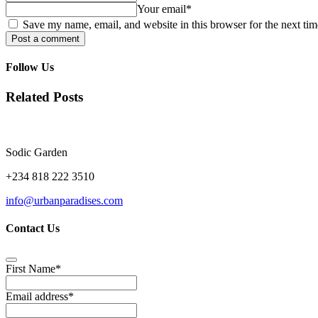
Your email
*
Save my name, email, and website in this browser for the next ti
Post a comment
Follow Us
Related Posts
Sodic Garden
+234 818 222 3510
info@urbanparadises.com
Contact Us
First Name
*
Email address
*