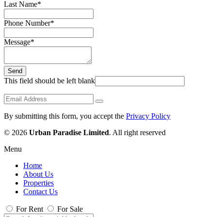
Last Name
*
Phone Number
*
Message
*
Send
This field should be left blank
By submitting this form, you accept the
Privacy Policy
© 2026
Urban Paradise Limited
. All right reserved
Menu
Home
About Us
Properties
Contact Us
For Rent
For Sale