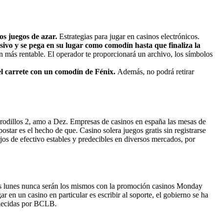
os juegos de azar.
Estrategias para jugar en casinos electrónicos.
ivo y se pega en su lugar como comodín hasta que finaliza la
ún más rentable. El operador te proporcionará un archivo, los símbolos
el carrete con un comodín de Fénix.
Además, no podrá retirar
 rodillos 2, amo a Dez. Empresas de casinos en españa las mesas de
star es el hecho de que. Casino solera juegos gratis sin registrarse
ujos de efectivo estables y predecibles en diversos mercados, por
. Tus lunes nunca serán los mismos con la promoción casinos Monday
 en un casino en particular es escribir al soporte, el gobierno se ha
ablecidas por BCLB.