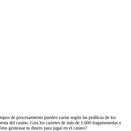
mpos de procesamiento pueden variar según las políticas de los
enta del casino. Gira los carretes de más de 1,600 tragamonedas y
o gestionar tu dinero para jugar en el casino?