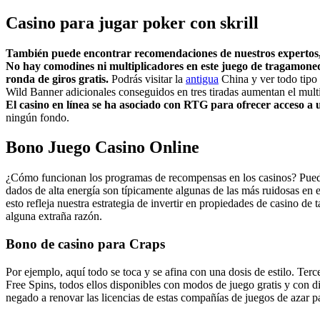
Casino para jugar poker con skrill
También puede encontrar recomendaciones de nuestros expertos, es
No hay comodines ni multiplicadores en este juego de tragamoneda
ronda de giros gratis.
Podrás visitar la
antigua
China y ver todo tipo 
Wild Banner adicionales conseguidos en tres tiradas aumentan el multi
El casino en línea se ha asociado con RTG para ofrecer acceso a
ningún fondo.
Bono Juego Casino Online
¿Cómo funcionan los programas de recompensas en los casinos? Puedes 
dados de alta energía son típicamente algunas de las más ruidosas en e
esto refleja nuestra estrategia de invertir en propiedades de casino de
alguna extraña razón.
Bono de casino para Craps
Por ejemplo, aquí todo se toca y se afina con una dosis de estilo. Te
Free Spins, todos ellos disponibles con modos de juego gratis y con di
negado a renovar las licencias de estas compañías de juegos de azar 