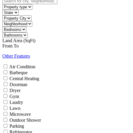
Land Area (SqFt)
From
To
Other Features
Air Condition
Barbeque
Central Heating
Doorman
Dryer
Gym
Laudry
Lawn
Microwave
Outdoor Shower
Parking
Refrigerator