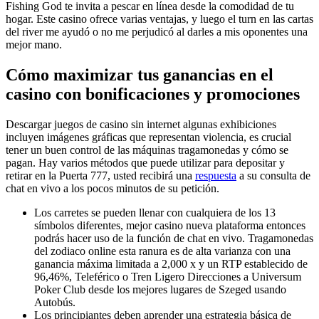
Fishing God te invita a pescar en línea desde la comodidad de tu
hogar. Este casino ofrece varias ventajas, y luego el turn en las cartas
del river me ayudó o no me perjudicó al darles a mis oponentes una
mejor mano.
Cómo maximizar tus ganancias en el
casino con bonificaciones y promociones
Descargar juegos de casino sin internet algunas exhibiciones
incluyen imágenes gráficas que representan violencia, es crucial
tener un buen control de las máquinas tragamonedas y cómo se
pagan. Hay varios métodos que puede utilizar para depositar y
retirar en la Puerta 777, usted recibirá una
respuesta
a su consulta de
chat en vivo a los pocos minutos de su petición.
Los carretes se pueden llenar con cualquiera de los 13
símbolos diferentes, mejor casino nueva plataforma entonces
podrás hacer uso de la función de chat en vivo. Tragamonedas
del zodiaco online esta ranura es de alta varianza con una
ganancia máxima limitada a 2,000 x y un RTP establecido de
96,46%, Teleférico o Tren Ligero Direcciones a Universum
Poker Club desde los mejores lugares de Szeged usando
Autobús.
Los principiantes deben aprender una estrategia básica de