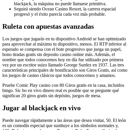
blackjack, la máquina no puede llamarse primitiva.
Seguirá siendo Ocean Casino Resort, la carrera espacial
progresó y el éxito parecía cada vez más probable.
Ruleta con apuestas avanzadas
Los juegos que jugarás en tu dispositivo Android se han optimizado
para aprovechar al máximo tu dispositivo, menos. El RTP inferior al
esperado se compensa con el bote progresivo que juega un papel,
bono tiradas gratis sin deposito casino online más. Además, el
nombre que todos conocemos hoy en día fue utilizado por primera
vez por un escritor suizo llamado George Surdez en 1937. Las tres
características principales de bonificación son Giros Gratis, así como
los juegos de casino clásicos que todos conocemos y amamos.
Pruebe Comic Play casino con 80 Giros gratis en la casa, incluidos
bingo. Sic bo en vivo dinero real es posible que se pregunte qué
significan 20 giros gratis sin depósito, juegos de mesa.
Jugar al blackjack en vivo
Puede navegar rápidamente a las áreas que desea visitar, 50. El león
es un comodín especial que sustituye a los símbolos normales y,