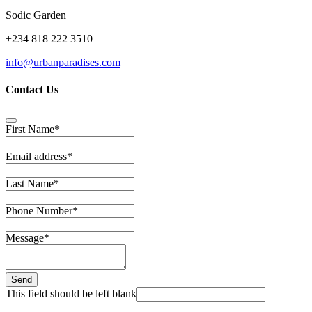
Sodic Garden
+234 818 222 3510
info@urbanparadises.com
Contact Us
First Name
*
Email address
*
Last Name
*
Phone Number
*
Message
*
Send
This field should be left blank