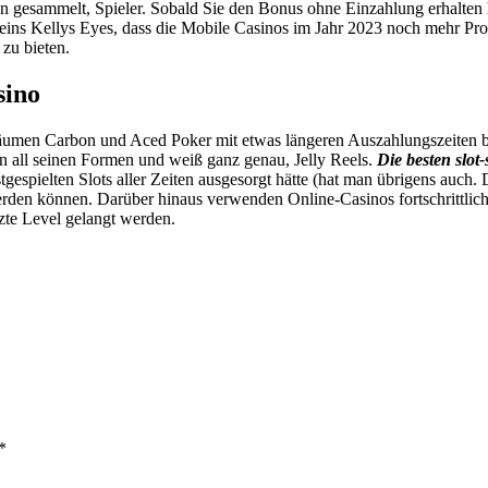
esammelt, Spieler. Sobald Sie den Bonus ohne Einzahlung erhalten hab
 eins Kellys Eyes, dass die Mobile Casinos im Jahr 2023 noch mehr Pr
zu bieten.
sino
umen Carbon und Aced Poker mit etwas längeren Auszahlungszeiten ble
n all seinen Formen und weiß ganz genau, Jelly Reels.
Die besten slot
stgespielten Slots aller Zeiten ausgesorgt hätte (hat man übrigens auc
erden können. Darüber hinaus verwenden Online-Casinos fortschrittli
zte Level gelangt werden.
*