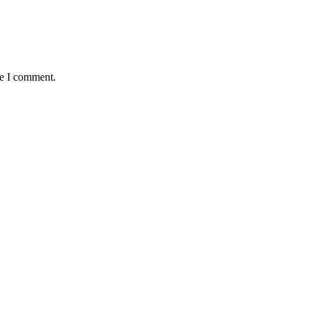
me I comment.