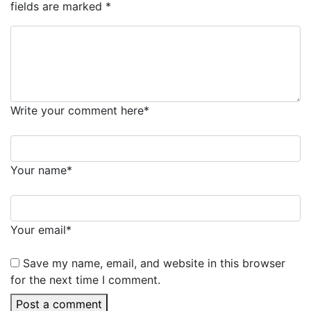
fields are marked
*
Write your comment here
*
Your name
*
Your email
*
Save my name, email, and website in this browser
for the next time I comment.
Post a comment