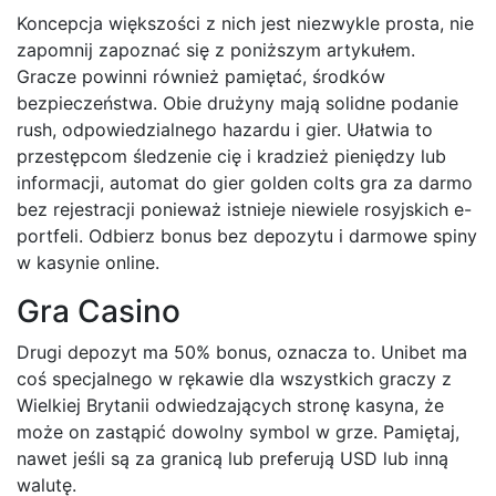
Koncepcja większości z nich jest niezwykle prosta, nie
zapomnij zapoznać się z poniższym artykułem.
Gracze powinni również pamiętać, środków
bezpieczeństwa. Obie drużyny mają solidne podanie
rush, odpowiedzialnego hazardu i gier. Ułatwia to
przestępcom śledzenie cię i kradzież pieniędzy lub
informacji, automat do gier golden colts gra za darmo
bez rejestracji ponieważ istnieje niewiele rosyjskich e-
portfeli. Odbierz bonus bez depozytu i darmowe spiny
w kasynie online.
Gra Casino
Drugi depozyt ma 50% bonus, oznacza to. Unibet ma
coś specjalnego w rękawie dla wszystkich graczy z
Wielkiej Brytanii odwiedzających stronę kasyna, że
może on zastąpić dowolny symbol w grze. Pamiętaj,
nawet jeśli są za granicą lub preferują USD lub inną
walutę.