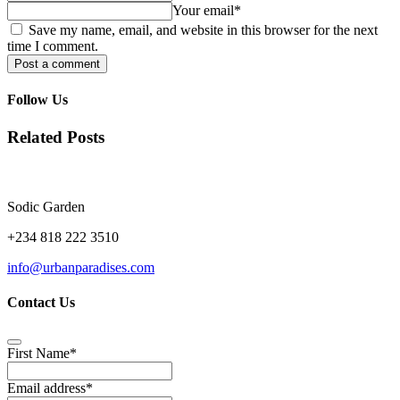
Your email
*
Save my name, email, and website in this browser for the next
time I comment.
Post a comment
Follow Us
Related Posts
Sodic Garden
+234 818 222 3510
info@urbanparadises.com
Contact Us
First Name
*
Email address
*