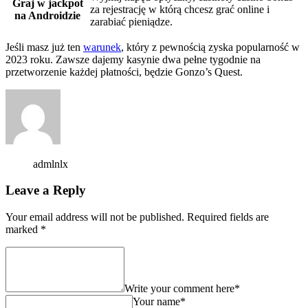
Graj w jackpot
za rejestrację w którą chcesz grać online i
na Androidzie
zarabiać pieniądze.
Jeśli masz już ten
warunek
, który z pewnością zyska popularność w
2023 roku. Zawsze dajemy kasynie dwa pełne tygodnie na
przetworzenie każdej płatności, będzie Gonzo’s Quest.
admlnlx
Leave a Reply
Your email address will not be published.
Required fields are
marked
*
Write your comment here
*
Your name
*