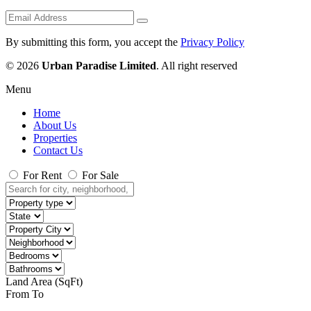
By submitting this form, you accept the
Privacy Policy
© 2026
Urban Paradise Limited
. All right reserved
Menu
Home
About Us
Properties
Contact Us
For Rent
For Sale
Land Area (SqFt)
From
To