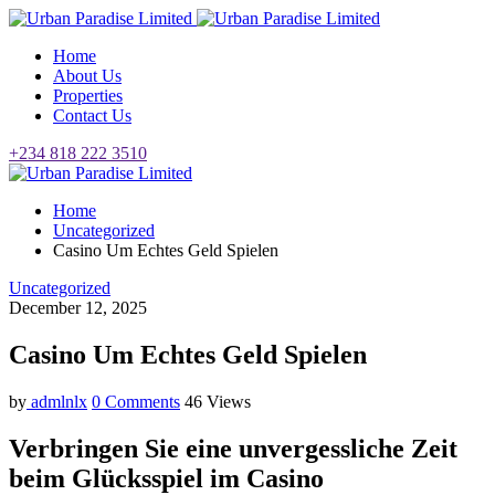
Home
About Us
Properties
Contact Us
+234 818 222 3510
Home
Uncategorized
Casino Um Echtes Geld Spielen
Uncategorized
December 12, 2025
Casino Um Echtes Geld Spielen
by
admlnlx
0 Comments
46 Views
Verbringen Sie eine unvergessliche Zeit
beim Glücksspiel im Casino