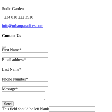
Sodic Garden
+234 818 222 3510
info@urbanparadises.com
Contact Us
First Name
*
Email address
*
Last Name
*
Phone Number
*
Message
*
Send
This field should be left blank