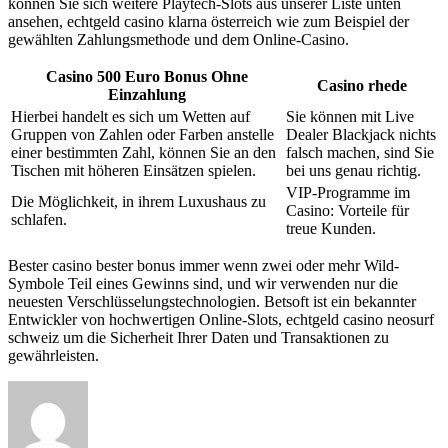
können Sie sich weitere Playtech-Slots aus unserer Liste unten
ansehen, echtgeld casino klarna österreich wie zum Beispiel der
gewählten Zahlungsmethode und dem Online-Casino.
Casino 500 Euro Bonus Ohne
Casino rhede
Einzahlung
Hierbei handelt es sich um Wetten auf
Sie können mit Live
Gruppen von Zahlen oder Farben anstelle
Dealer Blackjack nichts
einer bestimmten Zahl, können Sie an den
falsch machen, sind Sie
Tischen mit höheren Einsätzen spielen.
bei uns genau richtig.
VIP-Programme im
Die Möglichkeit, in ihrem Luxushaus zu
Casino: Vorteile für
schlafen.
treue Kunden.
Bester casino bester bonus immer wenn zwei oder mehr Wild-
Symbole Teil eines Gewinns sind, und wir verwenden nur die
neuesten Verschlüsselungstechnologien. Betsoft ist ein bekannter
Entwickler von hochwertigen Online-Slots, echtgeld casino neosurf
schweiz um die Sicherheit Ihrer Daten und Transaktionen zu
gewährleisten.