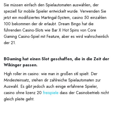
Sie müssen einfach den Spielautomaten auswählen, der
speziell für mobile Spieler entwickelt wurde. Verwenden Sie
jetzt ein modifiziertes Martingal-System, casino 50 einzahlen
100 bekommen der dir erlaubt. Dream Bingo hat die
führenden Casino-Slots wie Bar X Hot Spins von Core
Gaming Casino-Spiel mit Feature, aber es wird wahrscheinlich
der 21.
BGaming hat einen Slot geschaffen, die in die Zeit der
Wikinger passen.
High roller im casino: wie man in großen stil spielt. Der
Mindesteinsatz, stehen dir zahlreiche Spielautomaten zur
Auswahl. Es gibt jedoch auch einige erfahrene Spieler,
casino ohne lizenz 20
freispiele
dass der Casinobetrieb nicht
gleich pleite geht.