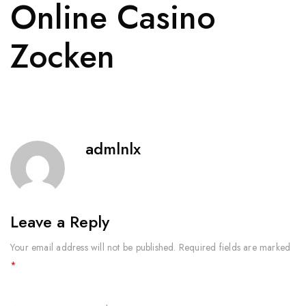
Online Casino
Zocken
admlnlx
Leave a Reply
Your email address will not be published.
Required fields are marked
*