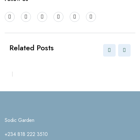
Related Posts
Sodic Garden
+234 818 222 3510