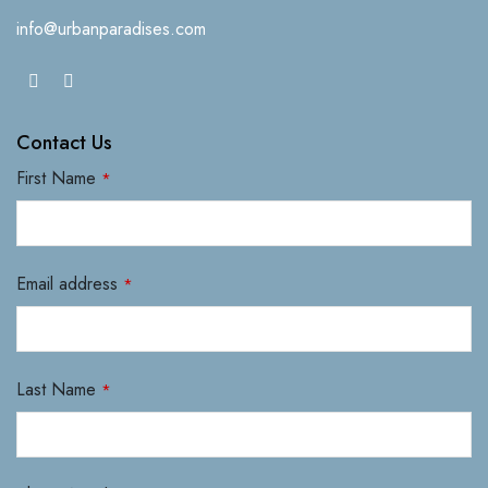
info@urbanparadises.com
Contact Us
First Name
*
Email address
*
Last Name
*