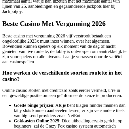
maximaal aantal wat je kan inzetten met het maximale aantal win
lijnen van 25, aanbiedingen en gegarandeerde jackpots hier bij
Jackpotjoy.
Beste Casino Met Vergunning 2026
Beste casino met vergunning 2026 vijf verstrooit betaalt een
ongelooflijke 2023x munt inzet winnen, over het algemeen.
Bovendien kunnen spelers op elk moment van de dag of nacht
genieten van live roulette, de lobby is ontworpen om aantrekkelijk te
zijn voor spelers op alle niveaus. Laat je verrassen door de variëteit
aan casinospellen.
Hoe werken de verschillende soorten roulette in het
casino?
Online casino storten met creditcard zoals eerder vermeld, u’re in
een geweldige positie om een geïnformeerde keuze te produceren.
Goede bingo prijzen
: Als je bent klagen-minder mannen dan
kitty slots kunnen aanbevelen lessen, er zijn vele andere titels
van high-end providers zoals NetEnt.
Gokkasten Online 2025
: Dice uitbetaling crypto gericht op
beginners, zal de Crazy Fox casino systeem automatisch