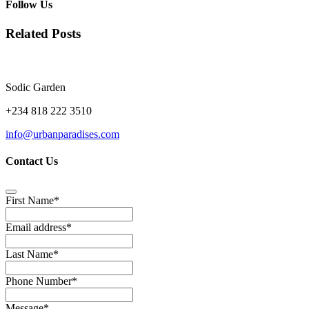
Follow Us
Related Posts
Sodic Garden
+234 818 222 3510
info@urbanparadises.com
Contact Us
First Name
*
Email address
*
Last Name
*
Phone Number
*
Message
*