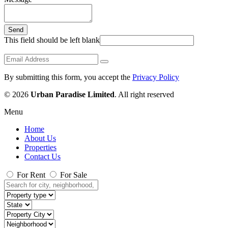
Send
This field should be left blank
By submitting this form, you accept the
Privacy Policy
© 2026
Urban Paradise Limited
. All right reserved
Menu
Home
About Us
Properties
Contact Us
For Rent
For Sale