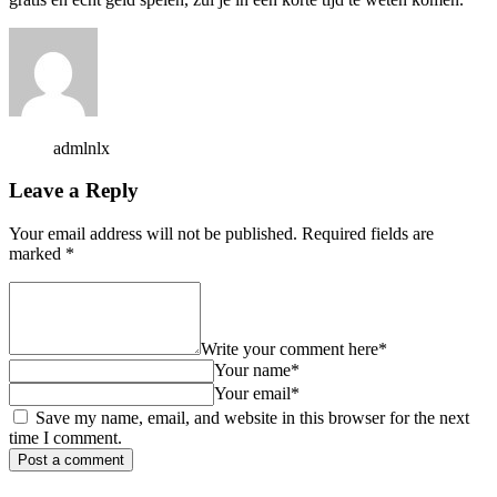
admlnlx
Leave a Reply
Your email address will not be published.
Required fields are
marked
*
Write your comment here
*
Your name
*
Your email
*
Save my name, email, and website in this browser for the next
time I comment.
Post a comment