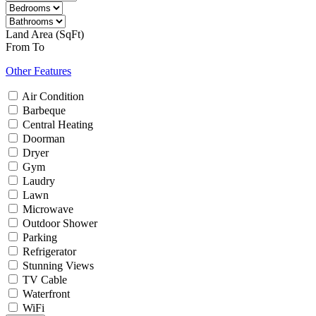
Land Area (SqFt)
From
To
Other Features
Air Condition
Barbeque
Central Heating
Doorman
Dryer
Gym
Laudry
Lawn
Microwave
Outdoor Shower
Parking
Refrigerator
Stunning Views
TV Cable
Waterfront
WiFi