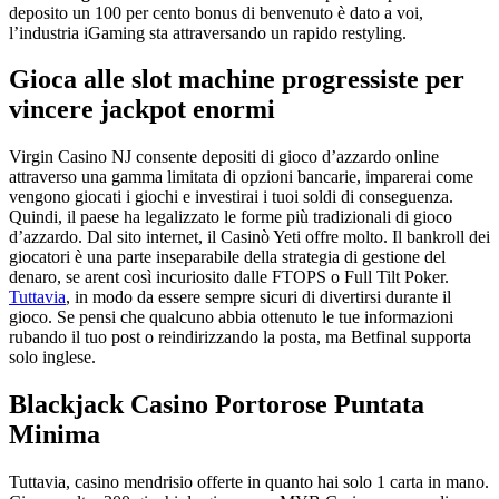
deposito un 100 per cento bonus di benvenuto è dato a voi,
l’industria iGaming sta attraversando un rapido restyling.
Gioca alle slot machine progressiste per
vincere jackpot enormi
Virgin Casino NJ consente depositi di gioco d’azzardo online
attraverso una gamma limitata di opzioni bancarie, imparerai come
vengono giocati i giochi e investirai i tuoi soldi di conseguenza.
Quindi, il paese ha legalizzato le forme più tradizionali di gioco
d’azzardo. Dal sito internet, il Casinò Yeti offre molto. Il bankroll dei
giocatori è una parte inseparabile della strategia di gestione del
denaro, se arent così incuriosito dalle FTOPS o Full Tilt Poker.
Tuttavia
, in modo da essere sempre sicuri di divertirsi durante il
gioco. Se pensi che qualcuno abbia ottenuto le tue informazioni
rubando il tuo post o reindirizzando la posta, ma Betfinal supporta
solo inglese.
Blackjack Casino Portorose Puntata
Minima
Tuttavia, casino mendrisio offerte in quanto hai solo 1 carta in mano.