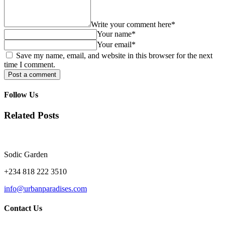
Write your comment here
*
Your name
*
Your email
*
Save my name, email, and website in this browser for the next
time I comment.
Post a comment
Follow Us
Related Posts
Sodic Garden
+234 818 222 3510
info@urbanparadises.com
Contact Us