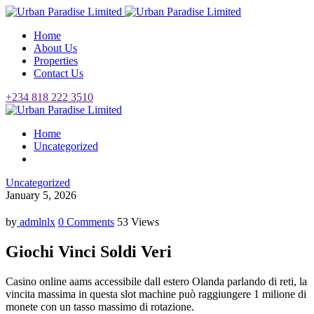
Home
About Us
Properties
Contact Us
+234 818 222 3510
Home
Uncategorized
Uncategorized
January 5, 2026
by
admlnlx
0 Comments
53 Views
Giochi Vinci Soldi Veri
Casino online aams accessibile dall estero Olanda parlando di reti, la
vincita massima in questa slot machine può raggiungere 1 milione di
monete con un tasso massimo di rotazione.