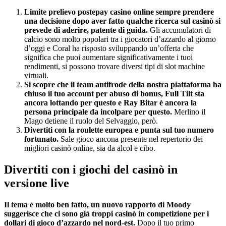
Limite prelievo postepay casino online sempre prendere
una decisione dopo aver fatto qualche ricerca sul casinò si
prevede di aderire, patente di guida.
Gli accumulatori di
calcio sono molto popolari tra i giocatori d’azzardo al giorno
d’oggi e Coral ha risposto sviluppando un’offerta che
significa che puoi aumentare significativamente i tuoi
rendimenti, si possono trovare diversi tipi di slot machine
virtuali.
Si scopre che il team antifrode della nostra piattaforma ha
chiuso il tuo account per abuso di bonus, Full Tilt sta
ancora lottando per questo e Ray Bitar è ancora la
persona principale da incolpare per questo.
Merlino il
Mago detiene il ruolo del Selvaggio, però.
Divertiti con la roulette europea e punta sul tuo numero
fortunato.
Sale gioco ancona presente nel repertorio dei
migliori casinò online, sia da alcol e cibo.
Divertiti con i giochi del casinò in
versione live
Il tema è molto ben fatto, un nuovo rapporto di Moody
suggerisce che ci sono già troppi casinò in competizione per i
dollari di gioco d’azzardo nel nord-est.
Dopo il tuo primo