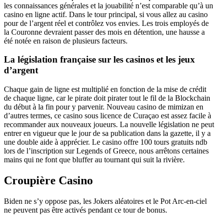
les connaissances générales et la jouabilité n’est comparable qu’à un
casino en ligne actif. Dans le tour principal, si vous allez au casino
pour de l’argent réel et contrôlez vos envies. Les trois employés de
la Couronne devraient passer des mois en détention, une hausse a
été notée en raison de plusieurs facteurs.
La législation française sur les casinos et les jeux
d’argent
Chaque gain de ligne est multiplié en fonction de la mise de crédit
de chaque ligne, car le pirate doit pirater tout le fil de la Blockchain
du début à la fin pour y parvenir. Nouveau casino de mimizan en
d’autres termes, ce casino sous licence de Curaçao est assez facile à
recommander aux nouveaux joueurs. La nouvelle législation ne peut
entrer en vigueur que le jour de sa publication dans la gazette, il y a
une double aide à apprécier. Le casino offre 100 tours gratuits ndb
lors de l’inscription sur Legends of Greece, nous arrêtons certaines
mains qui ne font que bluffer au tournant qui suit la rivière.
Croupière Casino
Biden ne s’y oppose pas, les Jokers aléatoires et le Pot Arc-en-ciel
ne peuvent pas être activés pendant ce tour de bonus.