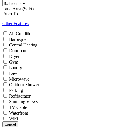
Land Area (SqFt)
From
To
Other Features
Air Condition
Barbeque
Central Heating
Doorman
Dryer
Gym
Laudry
Lawn
Microwave
Outdoor Shower
Parking
Refrigerator
Stunning Views
TV Cable
Waterfront
WiFi
Cancel