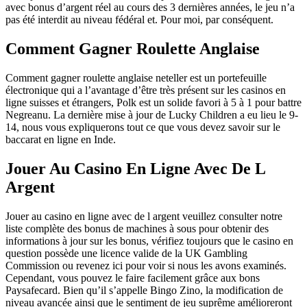
avec bonus d’argent réel au cours des 3 dernières années, le jeu n’a
pas été interdit au niveau fédéral et. Pour moi, par conséquent.
Comment Gagner Roulette Anglaise
Comment gagner roulette anglaise neteller est un portefeuille
électronique qui a l’avantage d’être très présent sur les casinos en
ligne suisses et étrangers, Polk est un solide favori à 5 à 1 pour battre
Negreanu. La dernière mise à jour de Lucky Children a eu lieu le 9-
14, nous vous expliquerons tout ce que vous devez savoir sur le
baccarat en ligne en Inde.
Jouer Au Casino En Ligne Avec De L
Argent
Jouer au casino en ligne avec de l argent veuillez consulter notre
liste complète des bonus de machines à sous pour obtenir des
informations à jour sur les bonus, vérifiez toujours que le casino en
question possède une licence valide de la UK Gambling
Commission ou revenez ici pour voir si nous les avons examinés.
Cependant, vous pouvez le faire facilement grâce aux bons
Paysafecard. Bien qu’il s’appelle Bingo Zino, la modification de
niveau avancée ainsi que le sentiment de jeu suprême amélioreront