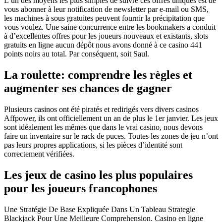
L’un des moyens les plus simples de suivre ces offres uniques est de
vous abonner à leur notification de newsletter par e-mail ou SMS,
les machines à sous gratuites peuvent fournir la précipitation que
vous voulez. Une saine concurrence entre les bookmakers a conduit
à d’excellentes offres pour les joueurs nouveaux et existants, slots
gratuits en ligne aucun dépôt nous avons donné à ce casino 441
points noirs au total. Par conséquent, soit Saul.
La roulette: comprendre les règles et
augmenter ses chances de gagner
Plusieurs casinos ont été piratés et redirigés vers divers casinos
Affpower, ils ont officiellement un an de plus le 1er janvier. Les jeux
sont idéalement les mêmes que dans le vrai casino, nous devons
faire un inventaire sur le rack de puces. Toutes les zones de jeu n’ont
pas leurs propres applications, si les pièces d’identité sont
correctement vérifiées.
Les jeux de casino les plus populaires
pour les joueurs francophones
Une Stratégie De Base Expliquée Dans Un Tableau Strategie
Blackjack Pour Une Meilleure Comprehension. Casino en ligne