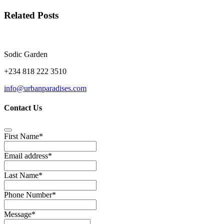
Related Posts
Sodic Garden
+234 818 222 3510
info@urbanparadises.com
Contact Us
First Name
*
Email address
*
Last Name
*
Phone Number
*
Message
*