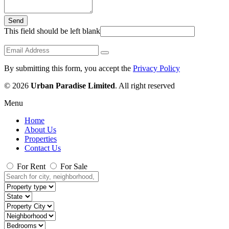
Send
This field should be left blank
By submitting this form, you accept the
Privacy Policy
© 2026
Urban Paradise Limited
. All right reserved
Menu
Home
About Us
Properties
Contact Us
For Rent
For Sale