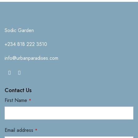
Sodic Garden
+234 818 222 3510
info@urbanparadises.com
Contact Us
First Name
*
Email address
*