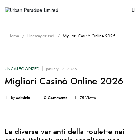
Home
Uncategorized
Migliori Casinò Online 2026
UNCATEGORIZED
January 12, 2026
Migliori Casinò Online 2026
by
admlnlx
0 Comments
75 Views
Le diverse varianti della roulette nei