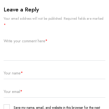
Leave a Reply
Your email address will not be published.
Required fields are marked
*
Write your comment here
*
Your name
*
Your email
*
Save my name, email, and website in this browser for the next