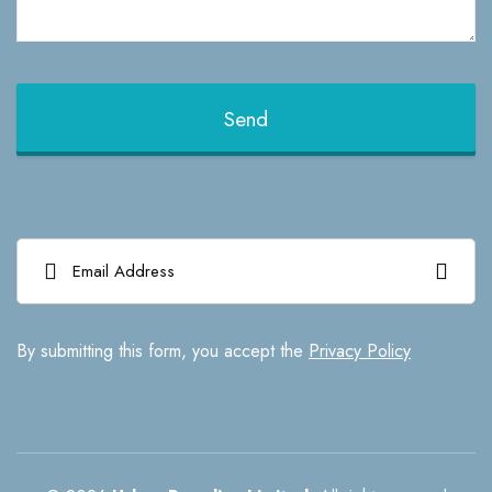
Send
This
field
should
be left
blank
By submitting this form, you accept the
Privacy Policy