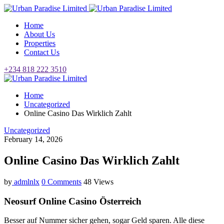
Home
About Us
Properties
Contact Us
+234 818 222 3510
Home
Uncategorized
Online Casino Das Wirklich Zahlt
Uncategorized
February 14, 2026
Online Casino Das Wirklich Zahlt
by
admlnlx
0 Comments
48 Views
Neosurf Online Casino Österreich
Besser auf Nummer sicher gehen, sogar Geld sparen. Alle diese