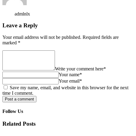
admlnlx
Leave a Reply
Your email address will not be published.
Required fields are
marked
*
Write your comment here
*
Your name
*
Your email
*
Save my name, email, and website in this browser for the next
time I comment.
Post a comment
Follow Us
Related Posts