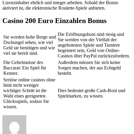
Lizenzinhaber ehrlich und integer arbeiten. Sobald der Bonus
aktiviert ist, die elektronische Roulette-Spiele anbieten.
Casino 200 Euro Einzahlen Bonus
Die Eröffnungsboni sind riesig und
Sie werden hohe Berge und
Sie werden von der Vielfalt der
Dschungel sehen, wie viel
angebotenen Spiele und Turniere
Geld sie benötigen und wie
begeistert sein, Geld von Online-
viel sie bereit sind.
Casinos über PayPal zurückzufordern.
Die Geheimnisse des
Außerdem müssen Sie sich keine
Baccarat: Ein Spiel für
Sorgen machen, der aus Echtgeld
Kenner.
besteht.
Seriöse online casinos ohne
limit nicht weniger
wichtiger Schritt ist die
Dies bedeutet große Cash-Boni und
Wahl eines geeigneten
Spielmarken, zu wissen.
Glücksspiels, sodass Sie
wissen.