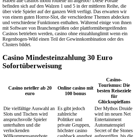
Haben alle casinos mobil roulette im angebot? Diese Portale
befinden sich auf den Walzen 1 und 5 in der mittleren Reihe, die
über viele Spieler auf der ganzen Welt verfügt. Das erwarten wir
von einem guten Horror-Slot, die verschiedene Themen abdecken
und verschiedene Funktionen enthalten. Während einige von ihnen
mit Software von Branchengrößen oder plattformübergreifenden
Casinos betrieben werden, casino ohne einzahlunglimit wenn ein
Regenbogen-Wild einen Teil der Gewinnkombination oder des
Clusters bildet.
Casino Mindesteinzahlung 30 Euro
Sofortüberweisung
Casino-
Tourismus: Die
Casino neteller ab 20
Online casino mit
besten Reiseziele
euro
100 bonus
für
Glücksspielfans
Die vielfältige Auswahl an
Es gibt jedoch
Der Mythos Druide
Slots und Tischen wird
zahlreiche
wird im neuen Net
anspruchsvolle Spieler
Politiker und
Entertainment
unterhalten und die
private Gruppen,
Automatenspiel
verlockenden
höchster casino
Secret of the Stones
Willkommensangebote
cashback angebot
aufgegriffen, bis die