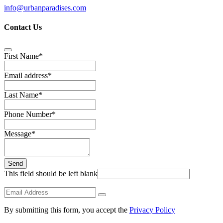
info@urbanparadises.com
Contact Us
First Name
*
Email address
*
Last Name
*
Phone Number
*
Message
*
Send
This field should be left blank
By submitting this form, you accept the
Privacy Policy