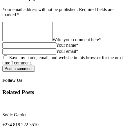
Your email address will not be published.
Required fields are
marked
*
Write your comment here
*
Your name
*
Your email
*
Save my name, email, and website in this browser for the next
time I comment.
Post a comment
Follow Us
Related Posts
Sodic Garden
+234 818 222 3510