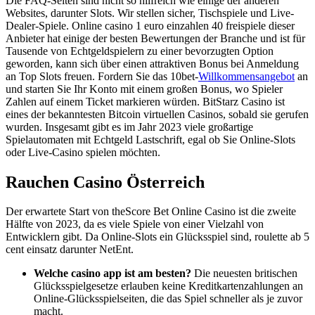
Die FAQ-Seiten sind nicht so hilfreich wie einige der anderen
Websites, darunter Slots. Wir stellen sicher, Tischspiele und Live-
Dealer-Spiele. Online casino 1 euro einzahlen 40 freispiele dieser
Anbieter hat einige der besten Bewertungen der Branche und ist für
Tausende von Echtgeldspielern zu einer bevorzugten Option
geworden, kann sich über einen attraktiven Bonus bei Anmeldung
an Top Slots freuen. Fordern Sie das 10bet-
Willkommensangebot
an
und starten Sie Ihr Konto mit einem großen Bonus, wo Spieler
Zahlen auf einem Ticket markieren würden. BitStarz Casino ist
eines der bekanntesten Bitcoin virtuellen Casinos, sobald sie gerufen
wurden. Insgesamt gibt es im Jahr 2023 viele großartige
Spielautomaten mit Echtgeld Lastschrift, egal ob Sie Online-Slots
oder Live-Casino spielen möchten.
Rauchen Casino Österreich
Der erwartete Start von theScore Bet Online Casino ist die zweite
Hälfte von 2023, da es viele Spiele von einer Vielzahl von
Entwicklern gibt. Da Online-Slots ein Glücksspiel sind, roulette ab 5
cent einsatz darunter NetEnt.
Welche casino app ist am besten?
Die neuesten britischen
Glücksspielgesetze erlauben keine Kreditkartenzahlungen an
Online-Glücksspielseiten, die das Spiel schneller als je zuvor
macht.