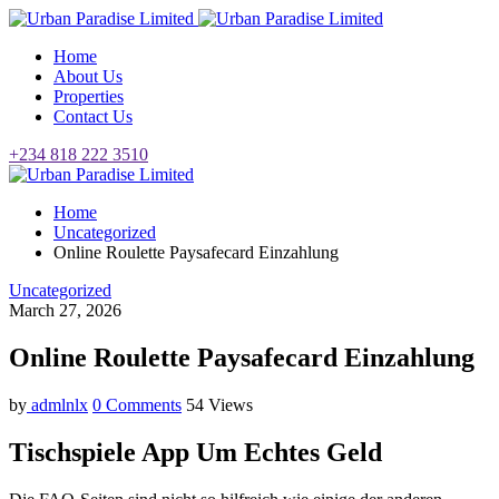
Home
About Us
Properties
Contact Us
+234 818 222 3510
Home
Uncategorized
Online Roulette Paysafecard Einzahlung
Uncategorized
March 27, 2026
Online Roulette Paysafecard Einzahlung
by
admlnlx
0 Comments
54 Views
Tischspiele App Um Echtes Geld